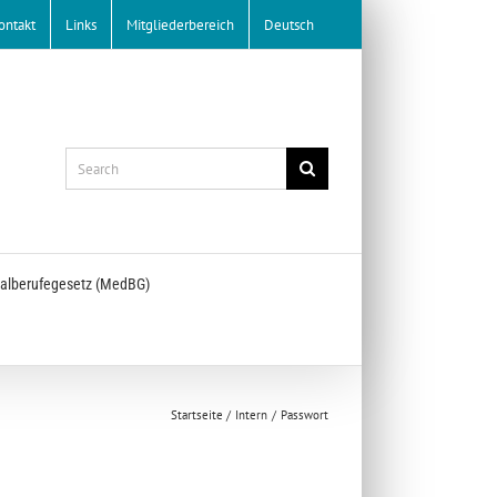
ontakt
Links
Mitgliederbereich
Deutsch
Search
for:
alberufegesetz (MedBG)
Startseite
Intern
Passwort