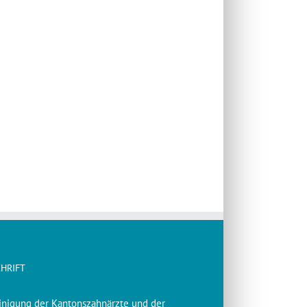
HRIFT
inigung der Kantonszahnärzte und der