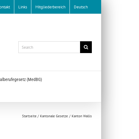
ontakt
Links
Mitgliederbereich
Deutsch
Search
for:
alberufegesetz (MedBG)
Startseite
Kantonale Gesetze
Kanton Wallis