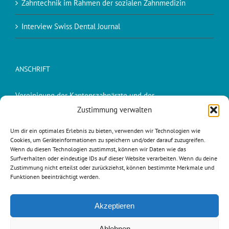
Zahntechnik im Rahmen der sozialen Zahnmedizin
Interview Swiss Dental Journal
ANSCHRIFT
Vereinigung der Kantonszahnärzte und der
Kantonszahnärztinnen der Schweiz (VKZS)
Zustimmung verwalten
Dr. Peter Suter, Präsident VKZS
Um dir ein optimales Erlebnis zu bieten, verwenden wir Technologien wie
Cookies, um Geräteinformationen zu speichern und/oder darauf zuzugreifen.
Schuelgass 9
Wenn du diesen Technologien zustimmst, können wir Daten wie das
6215 Beromünster
Surfverhalten oder eindeutige IDs auf dieser Website verarbeiten. Wenn du deine
Zustimmung nicht erteilst oder zurückziehst, können bestimmte Merkmale und
041 932 10 30
Funktionen beeinträchtigt werden.
peter.suter@lu.ch
Akzeptieren
Ablehnen