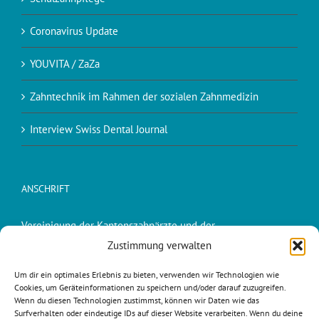
Coronavirus Update
YOUVITA / ZaZa
Zahntechnik im Rahmen der sozialen Zahnmedizin
Interview Swiss Dental Journal
ANSCHRIFT
Vereinigung der Kantonszahnärzte und der
Kantonszahnärztinnen der Schweiz (VKZS)
Zustimmung verwalten
Dr. Peter Suter, Präsident VKZS
Um dir ein optimales Erlebnis zu bieten, verwenden wir Technologien wie
Cookies, um Geräteinformationen zu speichern und/oder darauf zuzugreifen.
Schuelgass 9
Wenn du diesen Technologien zustimmst, können wir Daten wie das
6215 Beromünster
Surfverhalten oder eindeutige IDs auf dieser Website verarbeiten. Wenn du deine