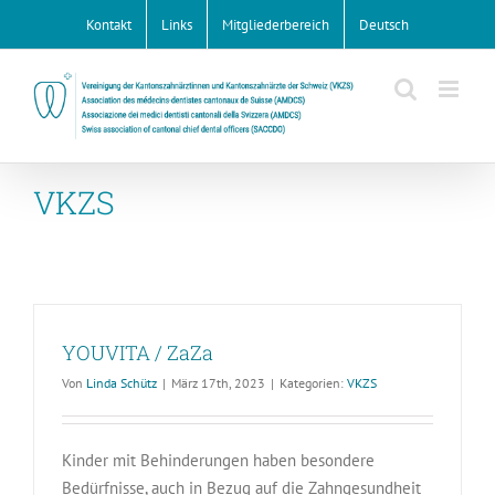
Zum
Kontakt
Links
Mitgliederbereich
Deutsch
Inhalt
springen
VKZS
YOUVITA / ZaZa
Von
Linda Schütz
|
März 17th, 2023
|
Kategorien:
VKZS
Kinder mit Behinderungen haben besondere
Bedürfnisse, auch in Bezug auf die Zahngesundheit