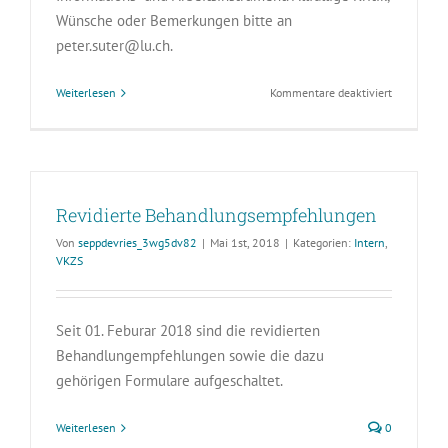
Wünsche oder Bemerkungen bitte an
peter.suter@lu.ch.
für
Weiterlesen
Kommentare deaktiviert
Neue
Homepage
der
Kantonsza
Revidierte Behandlungsempfehlungen
Von
seppdevries_3wg5dv82
|
Mai 1st, 2018
|
Kategorien:
Intern
,
VKZS
Seit 01. Feburar 2018 sind die revidierten
Behandlungempfehlungen sowie die dazu
gehörigen Formulare aufgeschaltet.
Weiterlesen
0