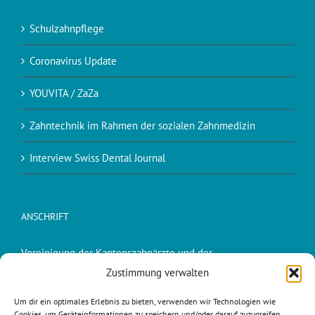
Schulzahnpflege
Coronavirus Update
YOUVITA / ZaZa
Zahntechnik im Rahmen der sozialen Zahnmedizin
Interview Swiss Dental Journal
ANSCHRIFT
Vereinigung der Kantonszahnärzte und der
Kantonszahnärztinnen der Schweiz (VKZS)
Zustimmung verwalten
Dr. Peter Suter, Präsident VKZS
Um dir ein optimales Erlebnis zu bieten, verwenden wir Technologien wie
Cookies, um Geräteinformationen zu speichern und/oder darauf zuzugreifen.