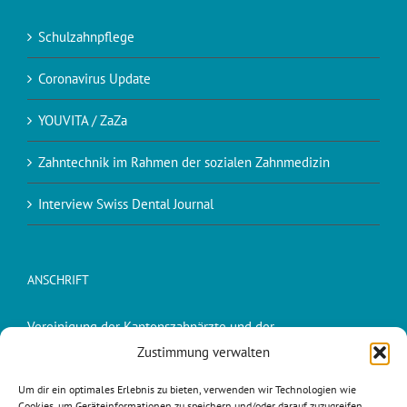
Schulzahnpflege
Coronavirus Update
YOUVITA / ZaZa
Zahntechnik im Rahmen der sozialen Zahnmedizin
Interview Swiss Dental Journal
ANSCHRIFT
Vereinigung der Kantonszahnärzte und der
Kantonszahnärztinnen der Schweiz (VKZS)
Zustimmung verwalten
Dr. Peter Suter, Präsident VKZS
Um dir ein optimales Erlebnis zu bieten, verwenden wir Technologien wie
Cookies, um Geräteinformationen zu speichern und/oder darauf zuzugreifen.